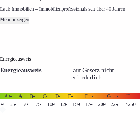
Laub Immobilien – Immobilienprofessionals seit über 40 Jahren.
Mehr anzeigen
Energieausweis
Energieausweis
laut Gesetz nicht
erforderlich
A+
A
B
C
D
E
F
G
H
0
25
50
75
100
125
150
175
200
225
>250