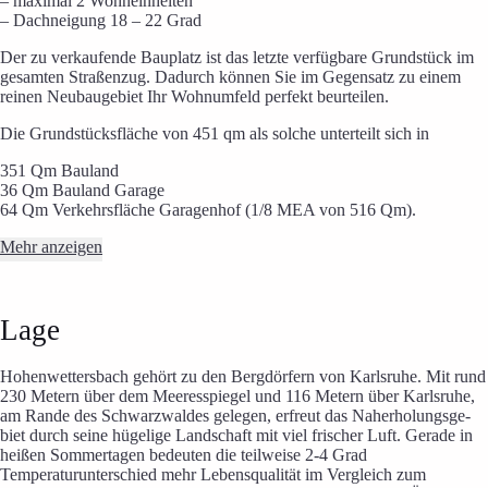
– maximal 2 Wohneinheiten
– Dachneigung 18 – 22 Grad
Der zu verkaufende Bauplatz ist das letzte verfügbare Grundstück im
gesamten Straßenzug. Dadurch können Sie im Gegensatz zu einem
reinen Neubaugebiet Ihr Wohnumfeld perfekt beurteilen.
Die Grundstücksfläche von 451 qm als solche unterteilt sich in
351 Qm Bauland
36 Qm Bauland Garage
64 Qm Verkehrsfläche Garagenhof (1/8 MEA von 516 Qm).
Mehr anzeigen
Lage
Hohen­wet­ters­bach gehört zu den Bergdör­fern von Karlsruhe. Mit rund
230 Metern über dem Meeres­s­pie­gel und 116 Metern über Karls­ruhe,
am Rande des Schwarz­wal­des gelegen, erfreut das Nah­er­ho­lungs­ge­
biet durch seine hügelige Landschaft mit viel ­fri­scher Luft. Gerade in
heißen Sommertagen bedeuten die teilweise 2-4 Grad
Temperaturunterschied mehr Lebensqualität im Vergleich zum