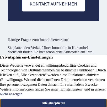
KONTAKT AUFNEHMEN
Häufige Fragen zum Immobilienverkauf
Sie planen den Verkauf Ihrer Immobilie in Karlsruhe?
Vielleicht finden Sie hier schon erste Antworten auf Ihre
Fragen.
Welche Unterlagen benötige ich
für den Verkauf?
Grundbuchauszug
Wie erhalte ich einen
Flurkarte
realistischen Marktwert?
Grundrisse
Energieausweis