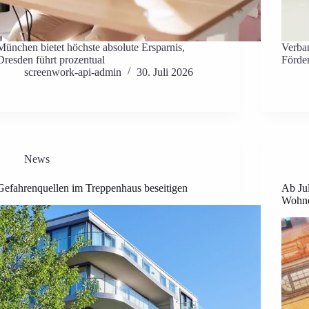
München bietet höchste absolute Ersparnis,
Verba
Dresden führt prozentual
Förder
screenwork-api-admin
30. Juli 2026
News
Gefahrenquellen im Treppenhaus beseitigen
Ab Ju
Wohn