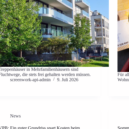
Treppenhäuser in Mehrfamilienhäusern sind
Fluchtwege, die stets frei gehalten werden müssen.
Für a
screenwork-api-admin
9. Juli 2026
Wohnr
News
VPB: Ein guter Grundriss spart Kosten beim
Somme